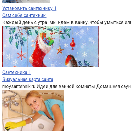
Установить сантехнику
1
Сам себе сантехник.
Каждый день с утра мы идем в ванну, чтобы умыться ил
Сантехника
1
Визуальная карта сайта
moysantehnik.ru Идеи для ванной комнаты Домашняя саун