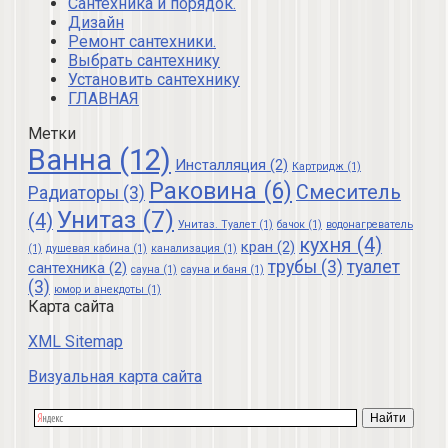
Сантехника и порядок.
Дизайн
Ремонт сантехники.
Выбрать сантехнику
Установить сантехнику
ГЛАВНАЯ
Метки
Ванна
(12)
Инсталляция
(2)
Картридж
(1)
Раковина
(6)
Смеситель
Радиаторы
(3)
Унитаз
(7)
(4)
Унитаз. Туалет
(1)
бачок
(1)
водонагреватель
кухня
(4)
кран
(2)
(1)
душевая кабина
(1)
канализация
(1)
трубы
(3)
туалет
сантехника
(2)
сауна
(1)
сауна и баня
(1)
(3)
юмор и анекдоты
(1)
Карта сайта
XML Sitemap
Визуальная карта сайта