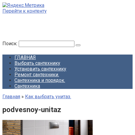
Перейти к контенту
МОЙ САНТЕХНИК!
Все о сантехнике. Как выбрать, как установить,
отремонтировать
Поиск:
ГЛАВНАЯ
Выбрать сантехнику
Установить сантехнику
Ремонт сантехники.
Сантехника и порядок.
Сантехника
Главная
»
Как выбрать унитаз.
podvesnoy-unitaz