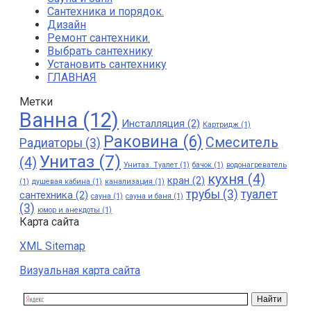
Сантехника и порядок.
Дизайн
Ремонт сантехники.
Выбрать сантехнику
Установить сантехнику
ГЛАВНАЯ
Метки
Ванна
(12)
Инсталляция
(2)
Картридж
(1)
Раковина
(6)
Смеситель
Радиаторы
(3)
Унитаз
(7)
(4)
Унитаз. Туалет
(1)
бачок
(1)
водонагреватель
кухня
(4)
кран
(2)
(1)
душевая кабина
(1)
канализация
(1)
трубы
(3)
туалет
сантехника
(2)
сауна
(1)
сауна и баня
(1)
(3)
юмор и анекдоты
(1)
Карта сайта
XML Sitemap
Визуальная карта сайта